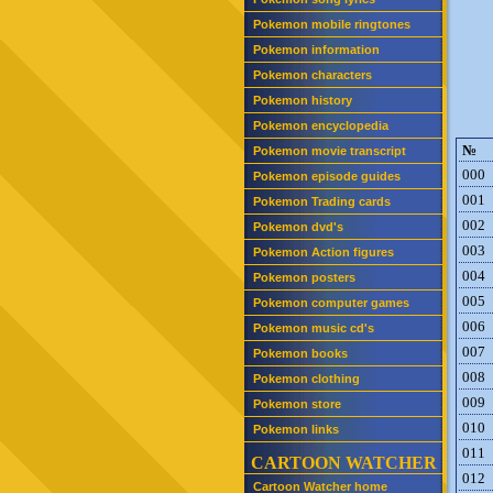
Pokemon mobile ringtones
Pokemon information
Pokemon characters
Pokemon history
Pokemon encyclopedia
№
Pokemon movie transcript
000
Pokemon episode guides
001
Pokemon Trading cards
002
Pokemon dvd's
003
Pokemon Action figures
004
Pokemon posters
005
Pokemon computer games
006
Pokemon music cd's
007
Pokemon books
008
Pokemon clothing
009
Pokemon store
010
Pokemon links
011
CARTOON WATCHER
012
Cartoon Watcher home