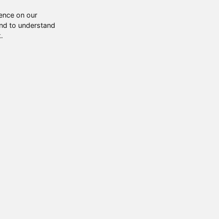
ence on our
and to understand
.