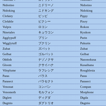
Nidorino
ニドリーノ
Nidorino
Nidoking
ニドキング
Nidoking
Clefairy
ピッピ
Pippy
Clefable
ピクシー
Pixey
Vulpix
ロコン
Rokon
Ninetales
キュウコン
Kyukon
Jigglypuff
プリン
Purin
Wigglytuff
プクリン
Pukurin
Zubat
ズバット
Zubat
Golbat
ゴルバット
Golbat
Oddish
ナゾノクサ
Nazonokusa
Gloom
クサイハナ
Kusaihana
Vileplume
ラフレシア
Roughlesia
Paras
パラス
Paras
Parasect
パラセクト
Parasect
Venonat
コンパン
Compan
Venomoth
モルフォン
Morphone
Diglett
ディグダ
Digda
Dugtrio
ダグトリオ
Dugtrio