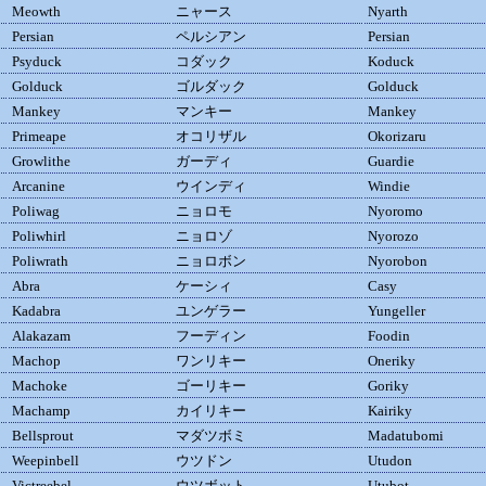
Meowth
ニャース
Nyarth
Persian
ペルシアン
Persian
Psyduck
コダック
Koduck
Golduck
ゴルダック
Golduck
Mankey
マンキー
Mankey
Primeape
オコリザル
Okorizaru
Growlithe
ガーディ
Guardie
Arcanine
ウインディ
Windie
Poliwag
ニョロモ
Nyoromo
Poliwhirl
ニョロゾ
Nyorozo
Poliwrath
ニョロボン
Nyorobon
Abra
ケーシィ
Casy
Kadabra
ユンゲラー
Yungeller
Alakazam
フーディン
Foodin
Machop
ワンリキー
Oneriky
Machoke
ゴーリキー
Goriky
Machamp
カイリキー
Kairiky
Bellsprout
マダツボミ
Madatubomi
Weepinbell
ウツドン
Utudon
Victreebel
ウツボット
Utubot