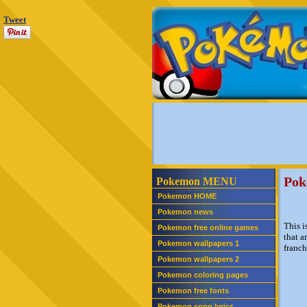
Tweet
Pok
Pokemon MENU
Pokemon HOME
Pokemon news
This i
Pokemon free online games
that a
Pokemon wallpapers 1
franch
Pokemon wallpapers 2
Pokemon coloring pages
Pokemon free fonts
Pokemon song lyrics