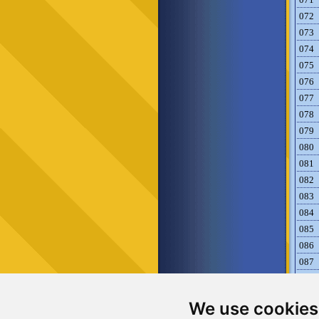
072
073
074
075
076
077
078
079
080
081
082
083
084
085
086
087
088
089
We use cookies
090