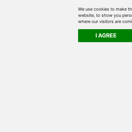
091
We use cookies to make th
092
website, to show you perso
093
where our visitors are com
094
095
I AGREE
096
097
098
099
100
101
102
103
104
105
106
107
108
109