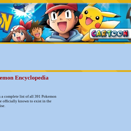
emon Encyclopedia
s a complete list of all 391 Pokemon
re officially known to exist in the
ise.