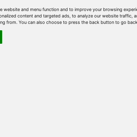
Cloyster
パルシェン
Pearlshen
e website and menu function and to improve your browsing experi
Gastly
ゴース
Ghos
nalized content and targeted ads, to analyze our website traffic, 
Haunter
ゴースト
Ghostt
ing from. You can also choose to press the back button to go back
Gengar
ゲンガー
Gengar
Onix
イワーク
Iwark
Drowzee
スリープ
Sleepp
Hypno
スリーパー
Sleepper
Krabby
クラブ
Krabb
Kingler
キングラー
Kingler
Voltorb
ビリリダマ
Biriridama
Electrode
マルマイン
Marumine
Exeggcute
タマタマ
Tamatama
Exeggutor
ナッシー
Nutsy
Cubone
カラカラ
Karakara
Marowak
ガラガラ
Garagara
Hitmonlee
サワムラー
Sawamular
Hitmonchan
エビワラー
Ebiwalar
Lickitung
ベロリンガ
Beroringer
Koffing
ドガース
Dogas