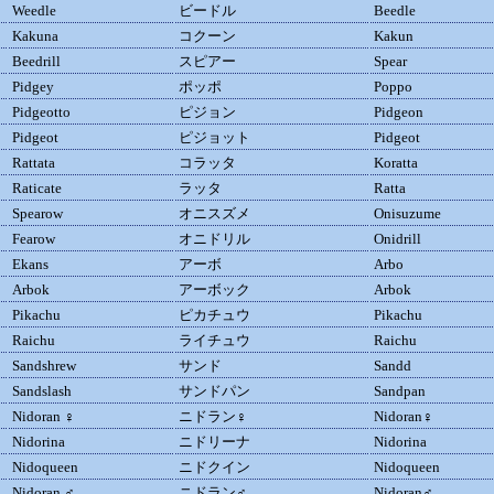
Weedle
ビードル
Beedle
Kakuna
コクーン
Kakun
Beedrill
スピアー
Spear
Pidgey
ポッポ
Poppo
Pidgeotto
ピジョン
Pidgeon
Pidgeot
ピジョット
Pidgeot
Rattata
コラッタ
Koratta
Raticate
ラッタ
Ratta
Spearow
オニスズメ
Onisuzume
Fearow
オニドリル
Onidrill
Ekans
アーボ
Arbo
Arbok
アーボック
Arbok
Pikachu
ピカチュウ
Pikachu
Raichu
ライチュウ
Raichu
Sandshrew
サンド
Sandd
Sandslash
サンドパン
Sandpan
Nidoran ♀
ニドラン♀
Nidoran♀
Nidorina
ニドリーナ
Nidorina
Nidoqueen
ニドクイン
Nidoqueen
Nidoran ♂
ニドラン♂
Nidoran♂