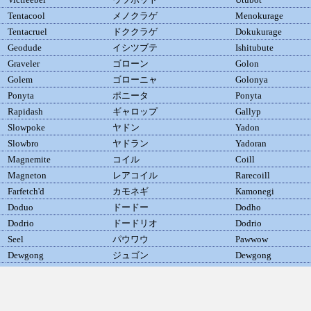
Tentacool
メノクラゲ
Menokurage
Tentacruel
ドククラゲ
Dokukurage
Geodude
イシツブテ
Ishitubute
Graveler
ゴローン
Golon
Golem
ゴローニャ
Golonya
Ponyta
ポニータ
Ponyta
Rapidash
ギャロップ
Gallyp
Slowpoke
ヤドン
Yadon
Slowbro
ヤドラン
Yadoran
Magnemite
コイル
Coill
Magneton
レアコイル
Rarecoill
Farfetch'd
カモネギ
Kamonegi
Doduo
ドードー
Dodho
Dodrio
ドードリオ
Dodrio
Seel
パウワウ
Pawwow
Dewgong
ジュゴン
Dewgong
Grimer
ベトベター
Betobetter
Muk
ベトベトン
Betobetton
Shellder
シェルダー
Shellder