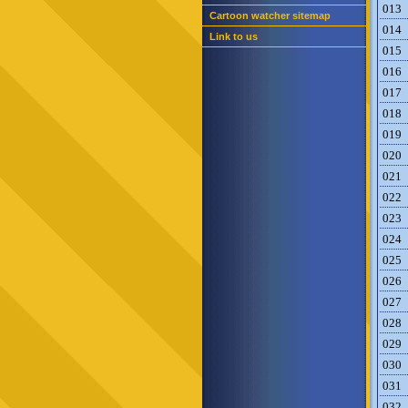
013
Cartoon watcher sitemap
014
Link to us
015
016
017
018
019
020
021
022
023
024
025
026
027
028
029
030
031
032