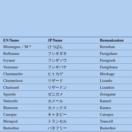
EN Name
JP Name
Romanization
Missingno. / 'M *
けつばん
Ketsuban
Bulbasaur
フシギダネ
Fusigidane
Ivysaur
フシギソウ
Fusigisoh
Venusaur
フシギバナ
Fusigibana
Charmander
ヒトカゲ
Hitokage
Charmeleon
リザード
Lizardo
Charizard
リザードン
Lizardon
Squirtle
ゼニガメ
Zenigame
Wartortle
カメール
Kameil
Blastoise
カメックス
Kamex
Caterpie
キャタピー
Caterpie
Metapod
トランセル
Trancell
Butterfree
バタフリー
Butterfree